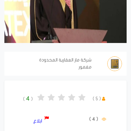
شركة ماز العقارية المحدودة
مغمور
4
)
5
(
)
(
( 4 )
ابلاغ